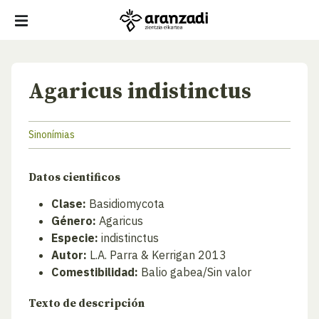
Agaricus indistinctus
Sinonímias
Datos cientificos
Clase:
Basidiomycota
Género:
Agaricus
Especie:
indistinctus
Autor:
L.A. Parra & Kerrigan 2013
Comestibilidad:
Balio gabea/Sin valor
Texto de descripción