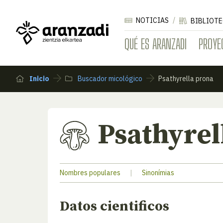
NOTICIAS
BIBLIOTE
QUÉ ES ARANZADI
PROYE
Inicio
Buscador micológico
Psathyrella prona
Psathyrel
Nombres populares
|
Sinonímias
Datos cientificos