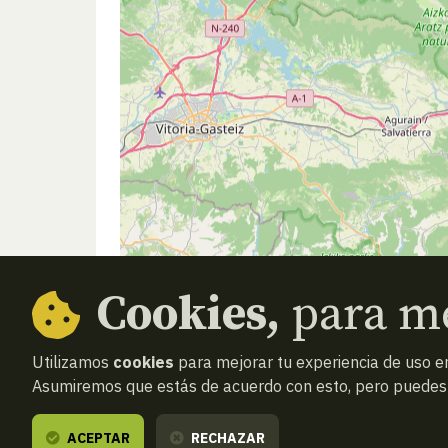
Cookies,
para me
Utilizamos
cookies
para mejorar tu experiencia de uso en
Asumiremos que estás de acuerdo con esto, pero puedes o
ACEPTAR
RECHAZAR