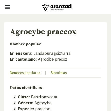
Agrocybe praecox
Nombre popular
En euskera:
Landaburu goiztiarra
En castellano:
Agrocibe precoz
Nombres populares
|
Sinonímias
Datos cientificos
Clase:
Basidiomycota
Género:
Agrocybe
Especie:
praecox