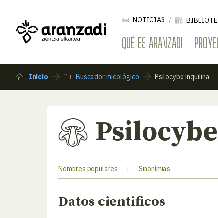
NOTICIAS
BIBLIOTE
QUÉ ES ARANZADI
PROYE
Inicio
Buscador micológico
Psilocybe inquilina
Psilocybe
Nombres populares
|
Sinonímias
Datos cientificos