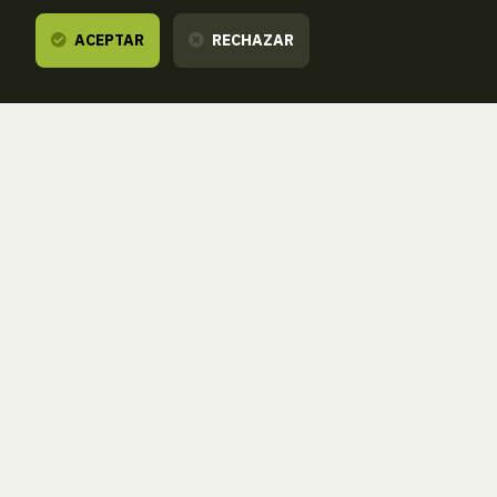
ACEPTAR
RECHAZAR
Te escuchamos,
estamos a tu dispos
ZORROAGAGAINA, 11 — 20014 DONOSTIA - SAN SEBASTIÁN 