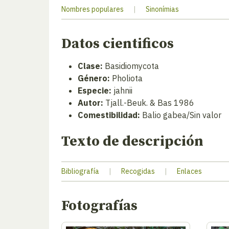
Nombres populares
|
Sinonímias
Datos cientificos
Clase:
Basidiomycota
Género:
Pholiota
Especie:
jahnii
Autor:
Tjall.-Beuk. & Bas 1986
Comestibilidad:
Balio gabea/Sin valor
Texto de descripción
Bibliografía
|
Recogidas
|
Enlaces
Fotografías