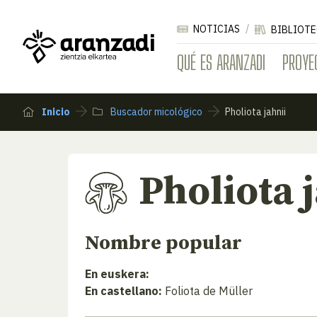
NOTICIAS
BIBLIOTE
QUÉ ES ARANZADI
PROYE
Inicio
Buscador micológico
Pholiota jahnii
Pholiota 
Nombre popular
En euskera:
En castellano:
Foliota de Müller