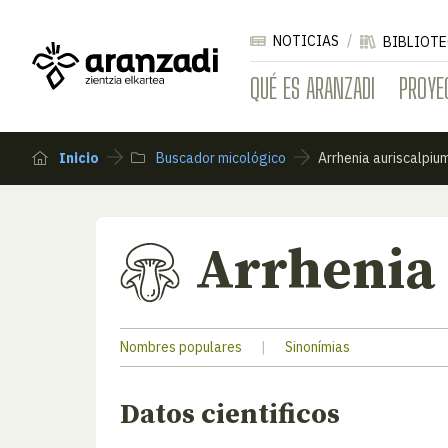
NOTICIAS
BIBLIOTE
QUÉ ES ARANZADI
PROYE
Inicio
Buscador micológico
Arrhenia auriscalpiu
Arrhenia
Nombres populares
|
Sinonímias
Datos cientificos