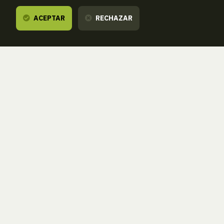
ACEPTAR
RECHAZAR
Te escuchamos,
estamos a tu dispos
ZORROAGAGAINA, 11 — 20014 DONOSTIA - SAN SEBASTIÁN 