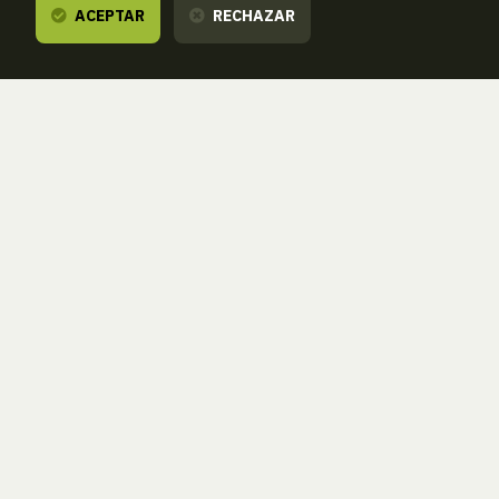
ACEPTAR
RECHAZAR
Te escuchamos,
estamos a tu disposición.
ZORROAGAGAINA, 11 — 20014 DONOSTIA - SAN SEBASTIÁN (GIPUZKOA
· SPAIN)
T.
943 46 61 42
aranzadi@aranzadi.eus