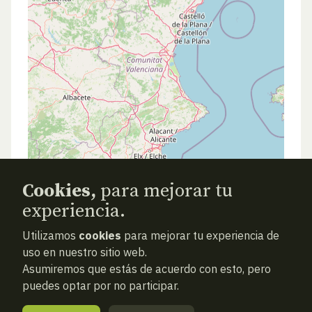
Cookies,
para mejorar tu
experiencia.
ATRAS
NUEVA BÚSQUEDA (VACÍA)
Utilizamos
cookies
para mejorar tu experiencia de
uso en nuestro sitio web.
Asumiremos que estás de acuerdo con esto, pero
puedes optar por no participar.