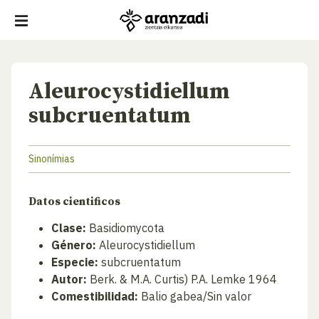
Aleurocystidiellum
subcruentatum
Sinonímias
Datos cientificos
Clase:
Basidiomycota
Género:
Aleurocystidiellum
Especie:
subcruentatum
Autor:
Berk. & M.A. Curtis) P.A. Lemke 1964
Comestibilidad:
Balio gabea/Sin valor