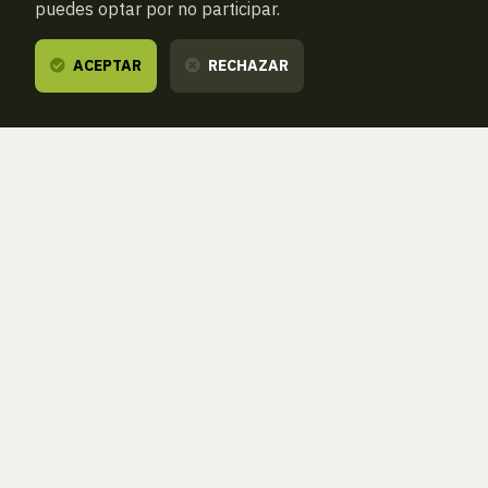
puedes optar por no participar.
ACEPTAR
RECHAZAR
Te escuchamos,
estamos a tu disposición.
ZORROAGAGAINA, 11 — 20014 DONOSTIA - SAN SEBASTIÁN (GIPUZKOA
· SPAIN)
T.
943 46 61 42
aranzadi@aranzadi.eus