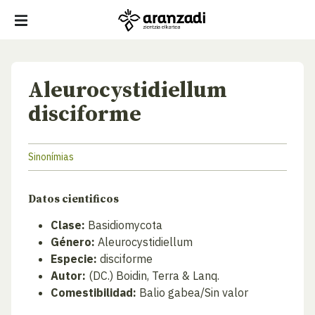
Aleurocystidiellum
disciforme
Sinonímias
Datos cientificos
Clase:
Basidiomycota
Género:
Aleurocystidiellum
Especie:
disciforme
Autor:
(DC.) Boidin, Terra & Lanq.
Comestibilidad:
Balio gabea/Sin valor