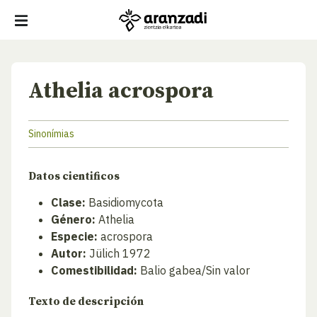
Athelia acrospora
Sinonímias
Datos cientificos
Clase:
Basidiomycota
Género:
Athelia
Especie:
acrospora
Autor:
Jülich 1972
Comestibilidad:
Balio gabea/Sin valor
Texto de descripción