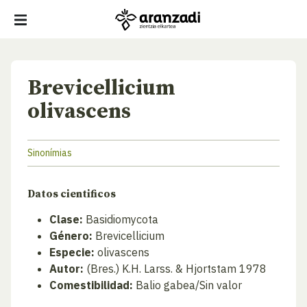
Brevicellicium
olivascens
Sinonímias
Datos cientificos
Clase:
Basidiomycota
Género:
Brevicellicium
Especie:
olivascens
Autor:
(Bres.) K.H. Larss. & Hjortstam 1978
Comestibilidad:
Balio gabea/Sin valor