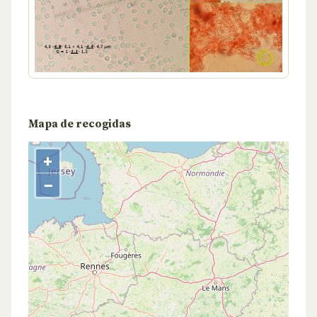
Mapa de recogidas
+
−