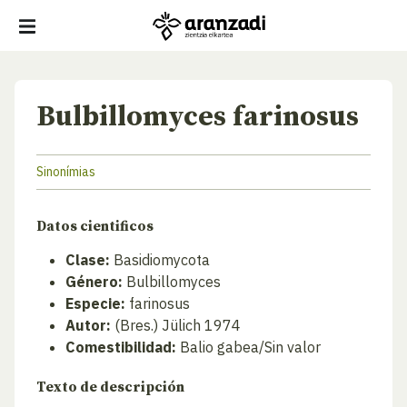
Bulbillomyces farinosus
Sinonímias
Datos cientificos
Clase:
Basidiomycota
Género:
Bulbillomyces
Especie:
farinosus
Autor:
(Bres.) Jülich 1974
Comestibilidad:
Balio gabea/Sin valor
Texto de descripción