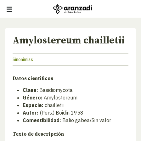
Amylostereum chailletii
Sinonímias
Datos cientificos
Clase:
Basidiomycota
Género:
Amylostereum
Especie:
chailletii
Autor:
(Pers.) Boidin 1958
Comestibilidad:
Balio gabea/Sin valor
Texto de descripción