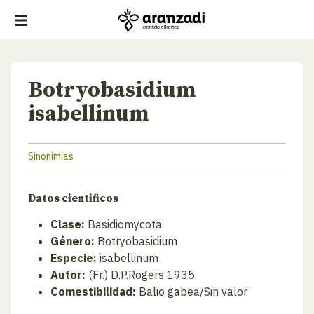
Botryobasidium
isabellinum
Sinonímias
Datos cientificos
Clase:
Basidiomycota
Género:
Botryobasidium
Especie:
isabellinum
Autor:
(Fr.) D.P.Rogers 1935
Comestibilidad:
Balio gabea/Sin valor