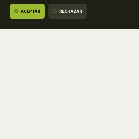
ACEPTAR
RECHAZAR
Te escuchamos,
estamos a tu dispos
ZORROAGAGAINA, 11 — 20014 DONOSTIA - SAN SEBASTIÁN 