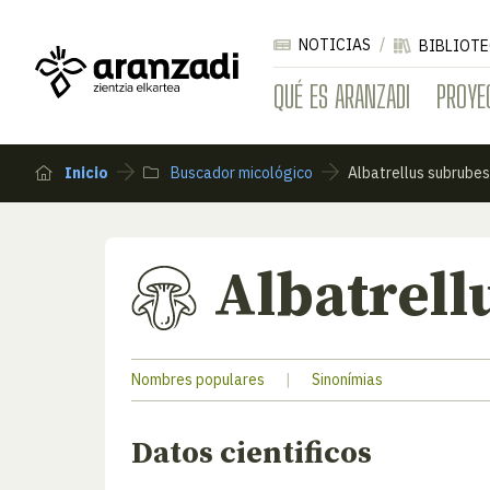
NOTICIAS
BIBLIOTE
QUÉ ES ARANZADI
PROYE
Inicio
Buscador micológico
Albatrellus subrube
Albatrell
Nombres populares
|
Sinonímias
Datos cientificos