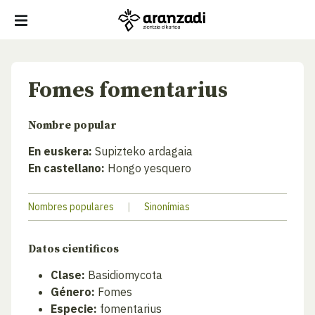
Fomes fomentarius
Nombre popular
En euskera:
Supizteko ardagaia
En castellano:
Hongo yesquero
Nombres populares
|
Sinonímias
Datos cientificos
Clase:
Basidiomycota
Género:
Fomes
Especie:
fomentarius