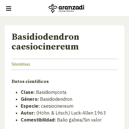
Basidiodendron
caesiocinereum
Sinonímias
Datos cientificos
Clase:
Basidiomycota
Género:
Basidiodendron
Especie:
caesiocinereum
Autor:
(Höhn. & Litsch.) Luck-Allen 1963
Comestibilidad:
Balio gabea/Sin valor