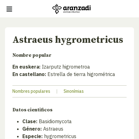
Astraeus hygrometricus
Nombre popular
En euskera:
Izarputz higrometroa
En castellano:
Estrella de tierra higrométrica
Nombres populares
|
Sinonímias
Datos cientificos
Clase:
Basidiomycota
Género:
Astraeus
Especie:
hygrometricus