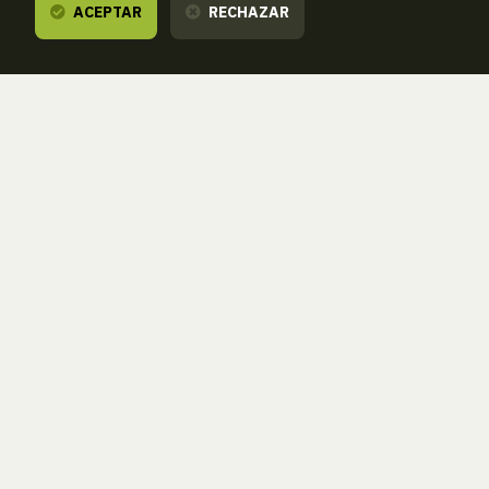
ACEPTAR
RECHAZAR
Te escuchamos,
estamos a tu dispos
ZORROAGAGAINA, 11 — 20014 DONOSTIA - SAN SEBASTIÁN 
T.
943 46 61 42