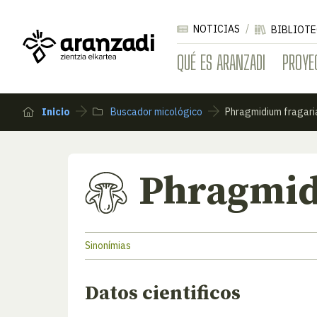
NOTICIAS
BIBLIOTE
QUÉ ES ARANZADI
PROYE
Inicio
Buscador micológico
Phragmidium fragari
Phragmid
Sinonímias
Datos cientificos