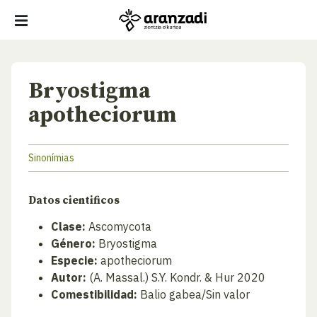
Bryostigma
apotheciorum
Sinonímias
Datos cientificos
Clase:
Ascomycota
Género:
Bryostigma
Especie:
apotheciorum
Autor:
(A. Massal.) S.Y. Kondr. & Hur 2020
Comestibilidad:
Balio gabea/Sin valor