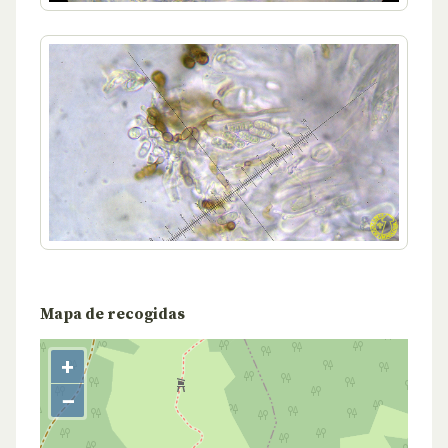
Mapa de recogidas
+
−