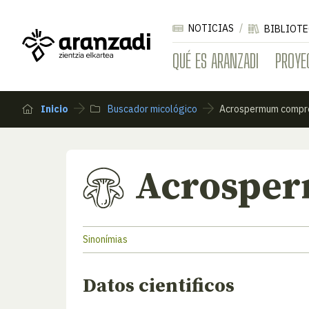
NOTICIAS
BIBLIOTE
QUÉ ES ARANZADI
PROYE
Inicio
Buscador micológico
Acrospermum compr
Acrospe
Sinonímias
Datos cientificos