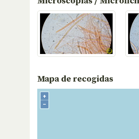
Microscopías / Microfic
Mapa de recogidas
+
−