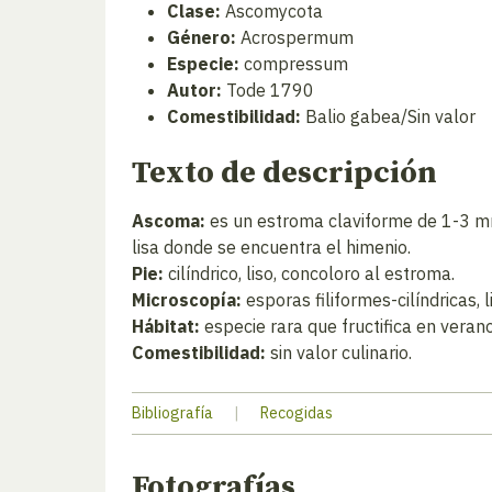
Clase:
Ascomycota
Género:
Acrospermum
Especie:
compressum
Autor:
Tode 1790
Comestibilidad:
Balio gabea/Sin valor
Texto de descripción
Ascoma:
es un estroma claviforme de 1-3 mm 
lisa donde se encuentra el himenio.
Pie:
cilíndrico, liso, concoloro al estroma.
Microscopía:
esporas filiformes-cilíndricas,
Hábitat:
especie rara que fructifica en vera
Comestibilidad:
sin valor culinario.
Bibliografía
|
Recogidas
Fotografías