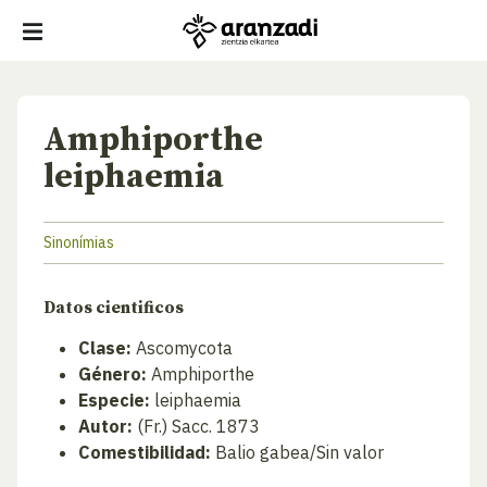
Amphiporthe
leiphaemia
Sinonímias
Datos cientificos
Clase:
Ascomycota
Género:
Amphiporthe
Especie:
leiphaemia
Autor:
(Fr.) Sacc. 1873
Comestibilidad:
Balio gabea/Sin valor