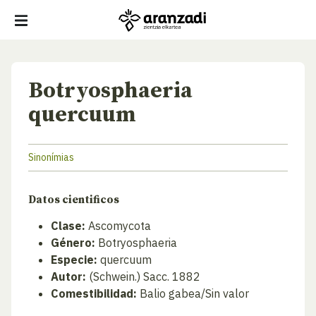
Botryosphaeria
quercuum
Sinonímias
Datos cientificos
Clase:
Ascomycota
Género:
Botryosphaeria
Especie:
quercuum
Autor:
(Schwein.) Sacc. 1882
Comestibilidad:
Balio gabea/Sin valor