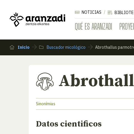
NOTICIAS
BIBLIOTE
QUÉ ES ARANZADI
PROYE
Inicio
Buscador micológico
Abrothallus parmotr
Abrothal
Sinonímias
Datos cientificos