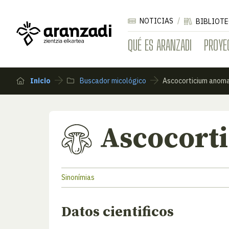
NOTICIAS
BIBLIOTE
QUÉ ES ARANZADI
PROYE
Inicio
Buscador micológico
Ascocorticium anom
Ascocort
Sinonímias
Datos cientificos