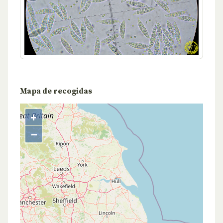
Mapa de recogidas
+
−