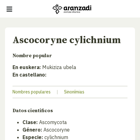
Ascocoryne cylichnium
Nombre popular
En euskera:
Mukiziza ubela
En castellano:
Nombres populares
|
Sinonímias
Datos cientificos
Clase:
Ascomycota
Género:
Ascocoryne
Especie:
cylichnium