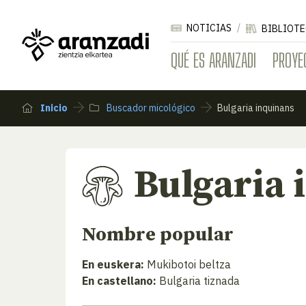
NOTICIAS
BIBLIOTE
QUÉ ES ARANZADI
PROYE
Inicio
Buscador micológico
Bulgaria inquinans
Bulgaria 
Nombre popular
En euskera:
Mukibotoi beltza
En castellano:
Bulgaria tiznada