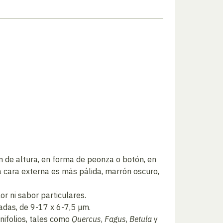
cm de altura, en forma de peonza o botón, en
la cara externa es más pálida, marrón oscuro,
r ni sabor particulares.
ladas, de 9-17 x 6-7,5 µm.
ifolios, tales como
Quercus
,
Fagus
,
Betula
y