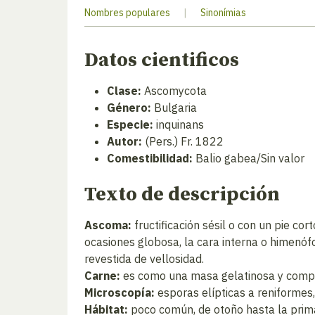
Nombres populares
|
Sinonímias
Datos cientificos
Clase:
Ascomycota
Género:
Bulgaria
Especie:
inquinans
Autor:
(Pers.) Fr. 1822
Comestibilidad:
Balio gabea/Sin valor
Texto de descripción
Ascoma:
fructificación sésil o con un pie c
ocasiones globosa, la cara interna o himenófo
revestida de vellosidad.
Carne:
es como una masa gelatinosa y compacta
Microscopía:
esporas elípticas a reniformes,
Hábitat:
poco común, de otoño hasta la prim