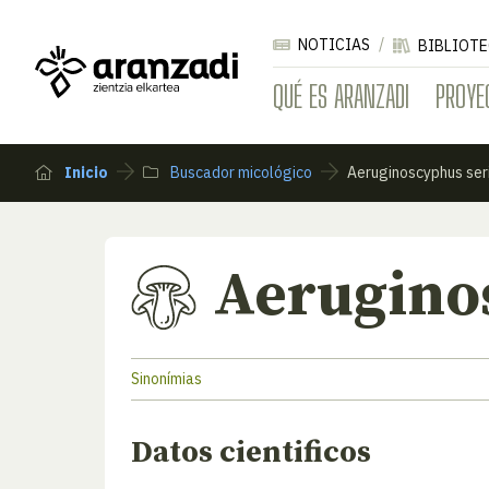
NOTICIAS
BIBLIOTE
QUÉ ES ARANZADI
PROYE
Inicio
Buscador micológico
Aeruginoscyphus ser
Aerugino
Sinonímias
Datos cientificos