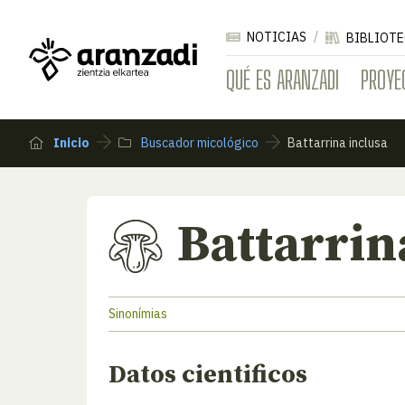
NOTICIAS
BIBLIOTE
QUÉ ES ARANZADI
PROYE
Inicio
Buscador micológico
Battarrina inclusa
Battarrin
Sinonímias
Datos cientificos