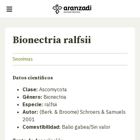
Bionectria ralfsii
Sinonímias
Datos cientificos
Clase:
Ascomycota
Género:
Bionectria
Especie:
ralfsii
Autor:
(Berk. & Broome) Schroers & Samuels
2001
Comestibilidad:
Balio gabea/Sin valor