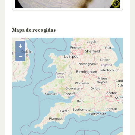
Mapa de recogidas
+
−