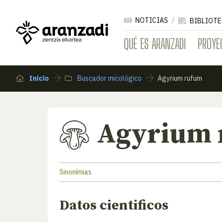
NOTICIAS
BIBLIOTE
QUÉ ES ARANZADI
PROYE
Inicio
Buscador micológico
Agyrium rufum
Agyrium 
Sinonímias
Datos cientificos