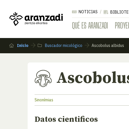
NOTICIAS
BIBLIOTE
QUÉ ES ARANZADI
PROYE
Inicio
Buscador micológico
Ascobolus albidus
Ascobolus
Sinonímias
Datos cientificos