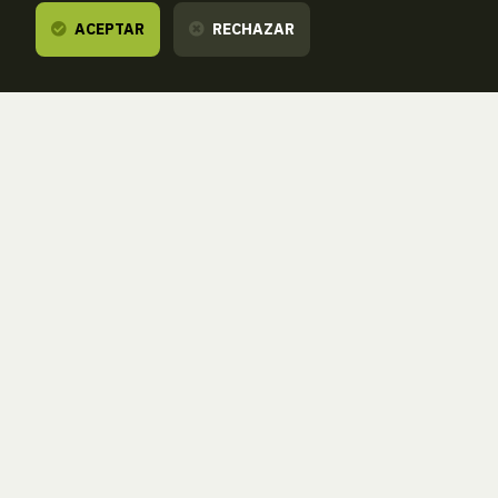
ACEPTAR
RECHAZAR
Te escuchamos,
estamos a tu disposición.
ZORROAGAGAINA, 11 — 20014 DONOSTIA - SAN SEBASTIÁN (GIPUZKOA
· SPAIN)
T.
943 46 61 42
aranzadi@aranzadi.eus