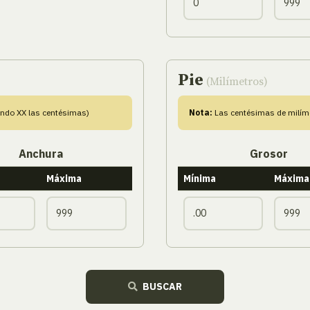
Pie
(Milímetros)
endo XX las centésimas)
Nota:
Las centésimas de milíme
Anchura
Grosor
Máxima
Mínima
Máxima
BUSCAR