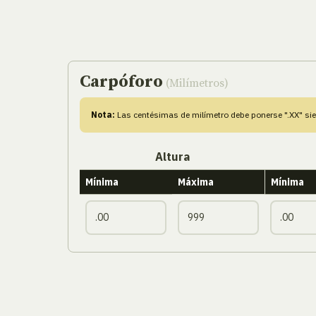
Carpóforo
(Milímetros)
Nota:
Las centésimas de milímetro debe ponerse ".XX" si
Altura
Mínima
Máxima
Mínima