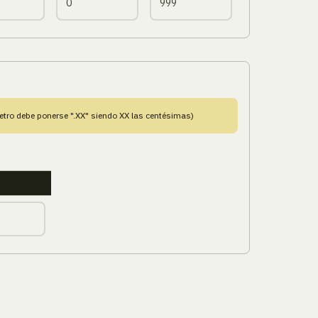
tro debe ponerse ".XX" siendo XX las centésimas)