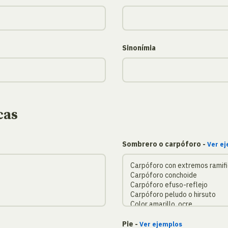
Sinonímia
cas
Sombrero o carpóforo -
Ver e
Pie -
Ver ejemplos