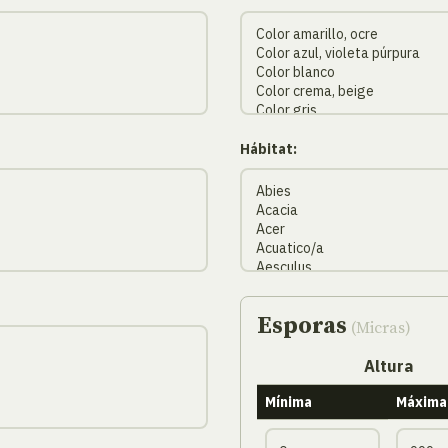
Hábitat:
Esporas
(Micras)
Altura
Mínima
Máxima