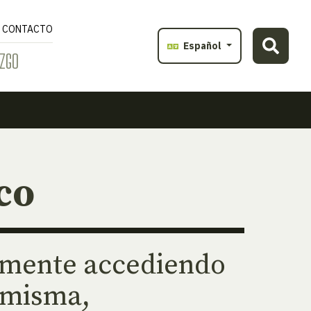
CONTACTO
Español
ZGO
co
temente accediendo
 misma,