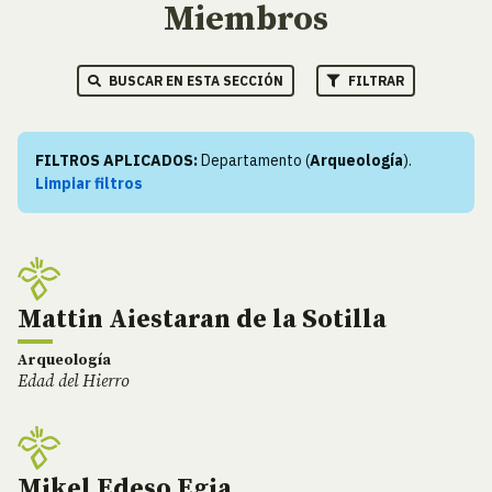
Miembros
BUSCAR EN ESTA SECCIÓN
FILTRAR
FILTROS APLICADOS:
Departamento (
Arqueología
).
Limpiar filtros
Mattin Aiestaran de la Sotilla
Arqueología
Edad del Hierro
Mikel Edeso Egia