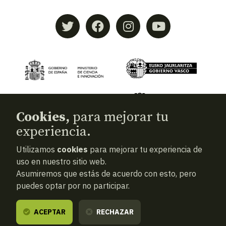
Cookies,
para mejorar tu
experiencia.
Utilizamos
cookies
para mejorar tu experiencia de
© 2026
Aranzadi — Zientzia elkartea
uso en nuestro sitio web.
Asumiremos que estás de acuerdo con esto, pero
Términos y condiciones
puedes optar por no participar.
Política de privacidad
Cookies
ACEPTAR
RECHAZAR