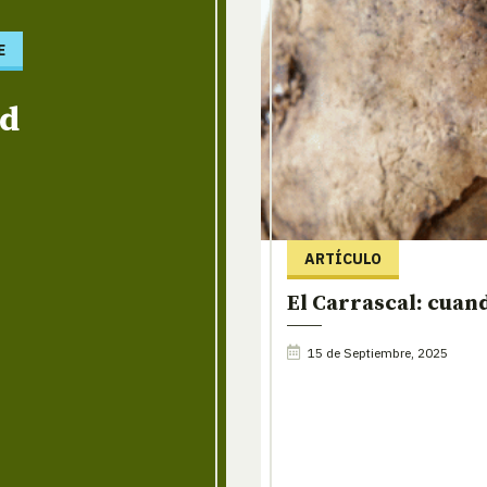
E
id
ARTÍCULO
El Carrascal: cuando
15 de Septiembre, 2025