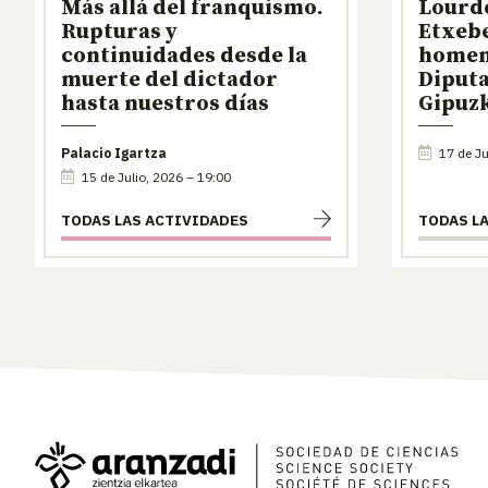
Más allá del franquismo.
Lourde
Rupturas y
Etxeb
continuidades desde la
homen
muerte del dictador
Diputa
hasta nuestros días
Gipuz
Palacio Igartza
17 de Ju
15 de Julio, 2026 – 19:00
TODAS LAS ACTIVIDADES
TODAS L