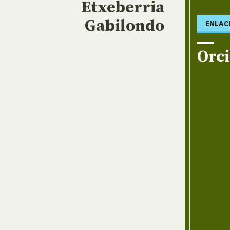
Etxeberria
Gabilondo
ENLAC
Orc