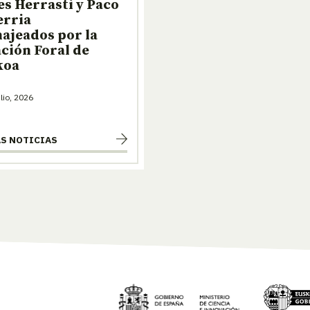
s Herrasti y Paco
erria
ajeados por la
ción Foral de
koa
lio, 2026
AS NOTICIAS