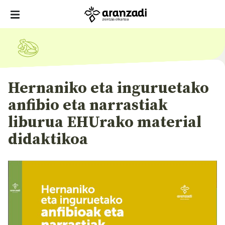
Hernaniko eta inguruetako
anfibio eta narrastiak
liburua EHUrako material
didaktikoa