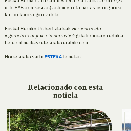
Euskal Herria ez da salbuespena eta badira 20 urte (30
urte EAEaren kasuan) anfibioen eta narrastien inguruko
lan orokorrik egin ez dela.
Euskal Herriko Unibertsitateak
Hernaniko eta
inguruetako anfibio eta narrastiak
gida liburuaren edukia
bere online ikasketetarako erabiliko du.
Horretarako sartu
ESTEKA
honetan.
Relacionado
con esta
noticia