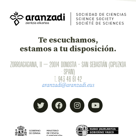
Te escuchamos,
estamos a tu disposición.
ZORROAGAGAINA, 11 — 20014 DONOSTIA - SAN SEBASTIÁN (GIPUZKOA
· SPAIN)
T.
943 46 61 42
aranzadi@aranzadi.eus