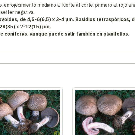
o, enrojecimiento mediano a fuerte al corte, primero al rojo 
aeffer negativa.
ovoides, de 4,5-6(6,5) x 3-4 μm. Basidios tetraspóricos, 
28(35) x 7-12(15) μm.
coníferas, aunque puede salir también en planifolios.