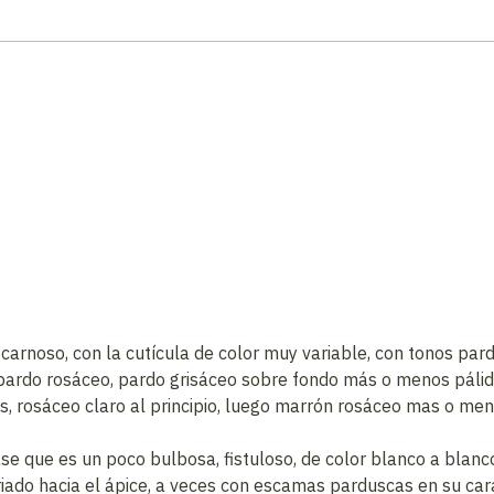
carnoso, con la cutícula de color muy variable, con tonos pa
pardo rosáceo, pardo grisáceo sobre fondo más o menos pálido
 rosáceo claro al principio, luego marrón rosáceo mas o meno
se que es un poco bulbosa, fistuloso, de color blanco a blanco 
triado hacia el ápice, a veces con escamas parduscas en su cara 