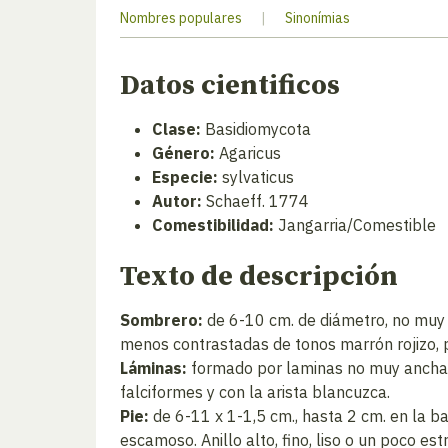
Nombres populares
|
Sinonímias
Datos cientificos
Clase:
Basidiomycota
Género:
Agaricus
Especie:
sylvaticus
Autor:
Schaeff. 1774
Comestibilidad:
Jangarria/Comestible
Texto de descripción
Sombrero:
de 6-10 cm. de diámetro, no muy 
menos contrastadas de tonos marrón rojizo, 
Láminas:
formado por laminas no muy anchas,
falciformes y con la arista blancuzca.
Pie:
de 6-11 x 1-1,5 cm., hasta 2 cm. en la ba
escamoso. Anillo alto, fino, liso o un poco es