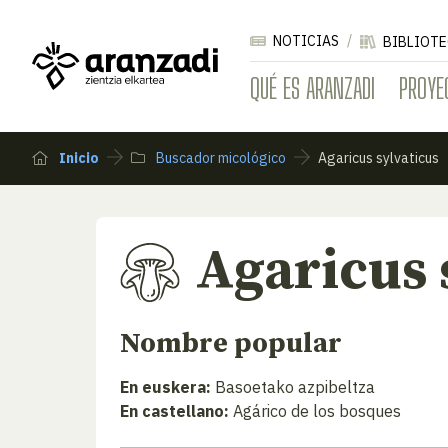
NOTICIAS
BIBLIOTE
QUÉ ES ARANZADI
PROYE
Inicio
Buscador micológico
Agaricus sylvaticus
Agaricus 
Nombre popular
En euskera:
Basoetako azpibeltza
En castellano:
Agárico de los bosques