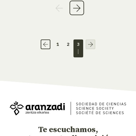
1
2
3
Te escuchamos,