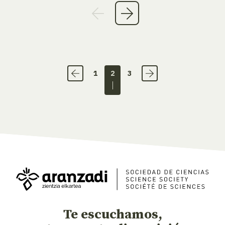
1
2
3
Te escuchamos,