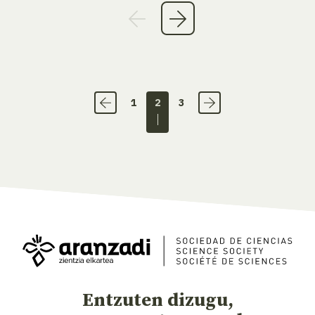
1
2
3
Entzuten dizugu,