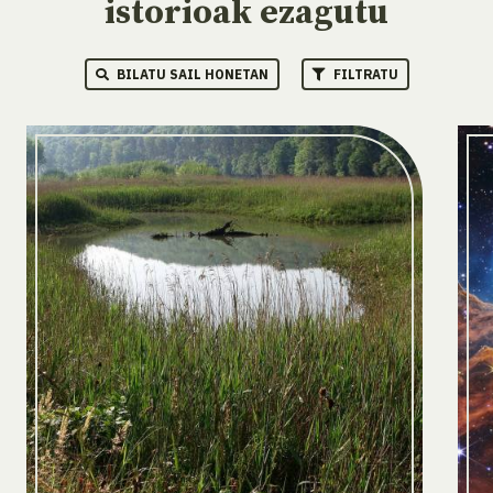
istorioak ezagutu
BILATU SAIL HONETAN
FILTRATU