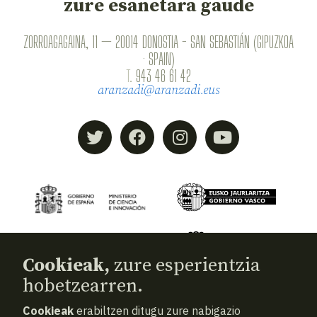
zure esanetara gaude
ZORROAGAGAINA, 11 — 20014 DONOSTIA - SAN SEBASTIÁN (GIPUZKOA
· SPAIN)
T.
943 46 61 42
aranzadi@aranzadi.eus
Cookieak,
zure esperientzia
hobetzearren.
Cookieak
erabiltzen ditugu zure nabigazio