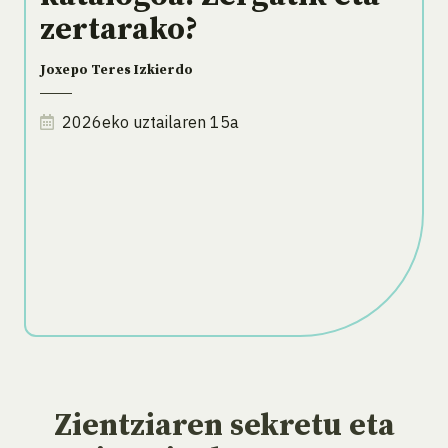
zertarako?
Joxepo Teres Izkierdo
2026eko uztailaren 15a
Zientziaren sekretu eta