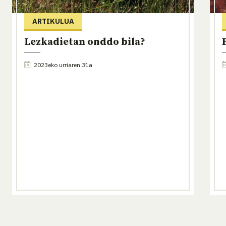
ARTIKULUA
Lezkadietan onddo bila?
2023eko urriaren 31a