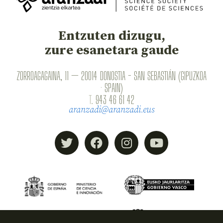
Entzuten dizugu,
zure esanetara gaude
ZORROAGAGAINA, 11 — 20014 DONOSTIA - SAN SEBASTIÁN (GIPUZKOA
· SPAIN)
T.
943 46 61 42
aranzadi@aranzadi.eus