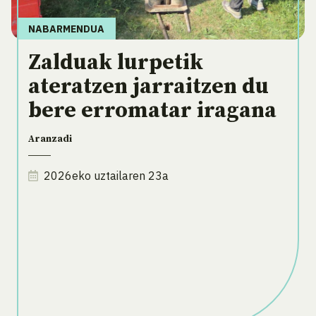
NABARMENDUA
Zalduak lurpetik
ateratzen jarraitzen du
bere erromatar iragana
Aranzadi
2026eko uztailaren 23a