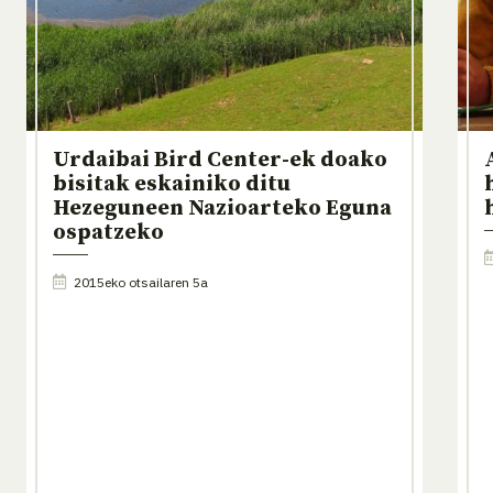
Urdaibai Bird Center-ek doako
bisitak eskainiko ditu
Hezeguneen Nazioarteko Eguna
ospatzeko
2015eko otsailaren 5a