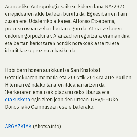
Aranzadiko Antropologia saileko kideen lana NA-2375
errepidearen alde batean burutu da, Eguesibarren hain
zuzen ere. Udalerriko alkatea, Alfonso Etxeberria,
prozesu osoan zehar bertan egon da. Ateratze lanen
ondoren gorpuzkinak Aranzadiren egoitzara eraman dira
eta bertan heriotzaren nondik norakoak aztertu eta
identifikazio prozesua hasiko da.
Hobi berri honen aurkikuntza San Kristobal
Gotorlekuaren memoria eta 2007tik 2014ra arte Botilen
Hilerrian egindako lanaren ildoa jarraitzen da.
Ikerketaren emaitzak plazaratzeko liburua eta
erakusketa
egin ziren joan den urtean, UPV/EHUko
Donostiako Campusean esate baterako.
ARGAZKIAK
(Ahotsa.info)