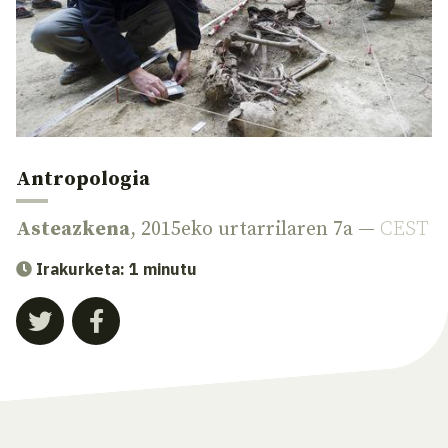
Antropologia
Asteazkena
, 2015eko urtarrilaren 7a —
CEST
Irakurketa: 1 minutu