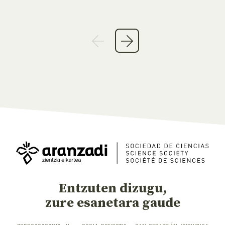
Entzuten dizugu,
zure esanetara gaude