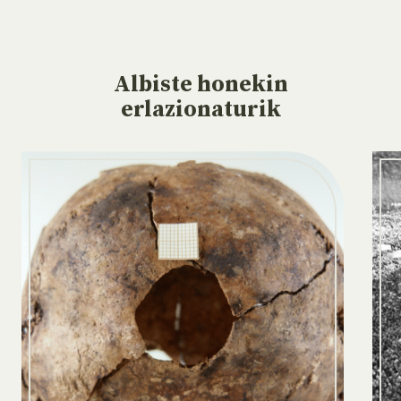
Albiste
honekin
erlazionaturik