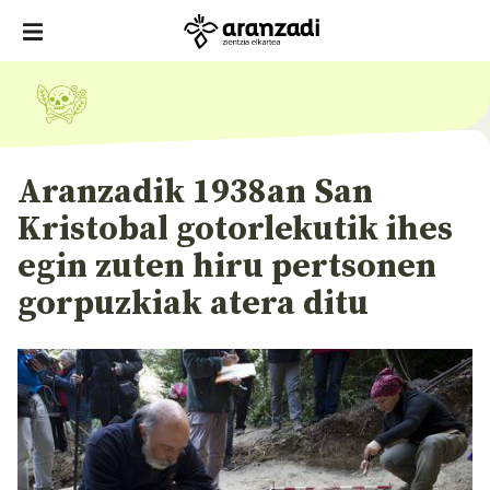
Aranzadik 1938an San
Kristobal gotorlekutik ihes
egin zuten hiru pertsonen
gorpuzkiak atera ditu