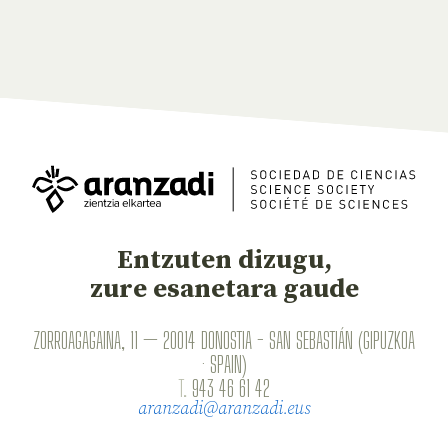
Entzuten dizugu,
zure esanetara gaude
ZORROAGAGAINA, 11 — 20014 DONOSTIA - SAN SEBASTIÁN (GIPUZKOA
· SPAIN)
T.
943 46 61 42
aranzadi@aranzadi.eus