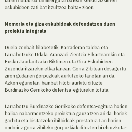
lanen helburua familiei garai batean kendu zizkieten
eskubideen zati bat itzultzea baita» zioen.
Memoria eta giza eskubideak defendatzen duen
proiektu integrala
Duela zenbait hilabetetik, Karraderan taldea eta
Larrabetzuko Udala, Aranzadi Zientzia Elkartearekin eta
Eusko Jaurlaritzako Biktimen eta Giza Eskubideen
Zuzendaritzarekin elkarlanean, Gerra Zibilean desagertu
ziren gudarien gorpuzkiak aurkitzeko lanetan ari da.
Azken egunetan, hainbat hilobi aurkitu dituzte
Burdinazko Gerrikoko defentsa-egiturekin lotuta.
Larrabetzu Burdinazko Gerrikoko defentsa-egitura horien
balioa nabarmentzeko proiektua gauzatzen ari da, horiek
garbitu eta bisitatzeko ibilbideak prestatuz. Lan horien
ondorioz gerra zibileko gorpuzkiak dituzten bi ehorzketa-