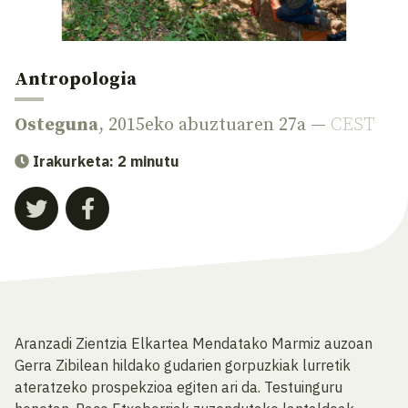
Antropologia
Osteguna
, 2015eko abuztuaren 27a —
CEST
Irakurketa: 2 minutu
Aranzadi Zientzia Elkartea Mendatako Marmiz auzoan
Gerra Zibilean hildako gudarien gorpuzkiak lurretik
ateratzeko prospekzioa egiten ari da. Testuinguru