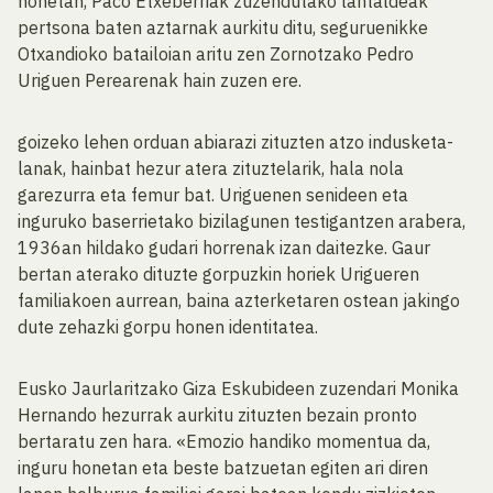
honetan, Paco Etxeberriak zuzendutako lantaldeak
pertsona baten aztarnak aurkitu ditu, seguruenikke
Otxandioko batailoian aritu zen Zornotzako Pedro
Uriguen Perearenak hain zuzen ere.
goizeko lehen orduan abiarazi zituzten atzo indusketa-
lanak, hainbat hezur atera zituztelarik, hala nola
garezurra eta femur bat. Uriguenen senideen eta
inguruko baserrietako bizilagunen testigantzen arabera,
1936an hildako gudari horrenak izan daitezke. Gaur
bertan aterako dituzte gorpuzkin horiek Urigueren
familiakoen aurrean, baina azterketaren ostean jakingo
dute zehazki gorpu honen identitatea.
Eusko Jaurlaritzako Giza Eskubideen zuzendari Monika
Hernando hezurrak aurkitu zituzten bezain pronto
bertaratu zen hara. «Emozio handiko momentua da,
inguru honetan eta beste batzuetan egiten ari diren