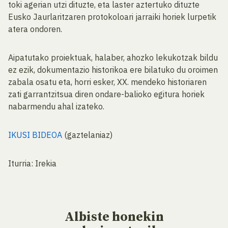
toki agerian utzi dituzte, eta laster aztertuko dituzte
Eusko Jaurlaritzaren protokoloari jarraiki horiek lurpetik
atera ondoren.
Aipatutako proiektuak, halaber, ahozko lekukotzak bildu
ez ezik, dokumentazio historikoa ere bilatuko du oroimen
zabala osatu eta, horri esker, XX. mendeko historiaren
zati garrantzitsua diren ondare-balioko egitura horiek
nabarmendu ahal izateko.
IKUSI BIDEOA
(gaztelaniaz)
Iturria: Irekia
Albiste
honekin