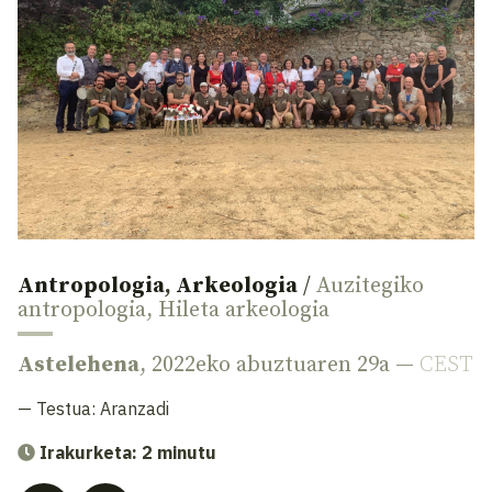
Antropologia
,
Arkeologia
/
Auzitegiko
antropologia
,
Hileta arkeologia
Astelehena
, 2022eko abuztuaren 29a —
CEST
— Testua:
Aranzadi
Irakurketa: 2 minutu