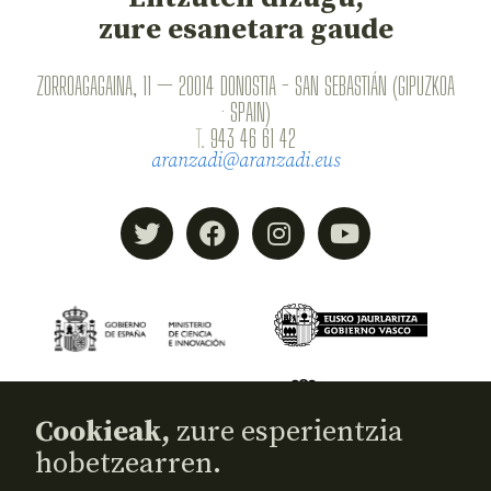
zure esanetara gaude
ZORROAGAGAINA, 11 — 20014 DONOSTIA - SAN SEBASTIÁN (GIPUZKOA
· SPAIN)
T.
943 46 61 42
aranzadi@aranzadi.eus
Cookieak,
zure esperientzia
hobetzearren.