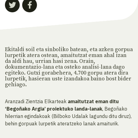
Ekitaldi soil eta sinboliko batean, eta azken gorpua
lurpetik atera ostean, amaitutzat eman ahal izan
da aldi hau, urrian hasi zena. Orain,
dokumentazio-lana eta osteko analisi-lana dago
egiteko. Gutxi gorabehera, 4.700 gorpu atera dira
lurpetik, hasieran uste izandakoa baino bost bider
gehiago.
Aranzadi Zientzia Elkarteak
amaitutzat eman ditu
‘Begoñako Argia’ proiektuko landa-lanak
, Begoñako
hilerrian egindakoak (Bilboko Udalak lagundu ditu diruz),
behin gorpuak lurpetik ateratzeko lanak amaiturik.