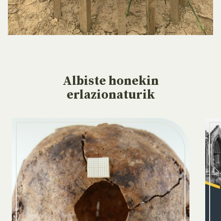
Albiste
honekin
erlazionaturik