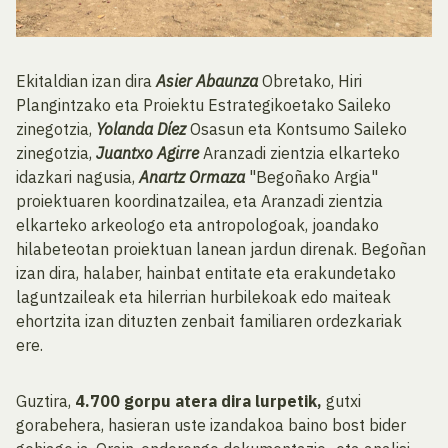
Ekitaldian izan dira
Asier Abaunza
Obretako, Hiri
Plangintzako eta Proiektu Estrategikoetako Saileko
zinegotzia,
Yolanda Díez
Osasun eta Kontsumo Saileko
zinegotzia,
Juantxo Agirre
Aranzadi zientzia elkarteko
idazkari nagusia,
Anartz Ormaza
"Begoñako Argia"
proiektuaren koordinatzailea, eta Aranzadi zientzia
elkarteko arkeologo eta antropologoak, joandako
hilabeteotan proiektuan lanean jardun direnak. Begoñan
izan dira, halaber, hainbat entitate eta erakundetako
laguntzaileak eta hilerrian hurbilekoak edo maiteak
ehortzita izan dituzten zenbait familiaren ordezkariak
ere.
Guztira,
4.700 gorpu atera dira lurpetik,
gutxi
gorabehera, hasieran uste izandakoa baino bost bider