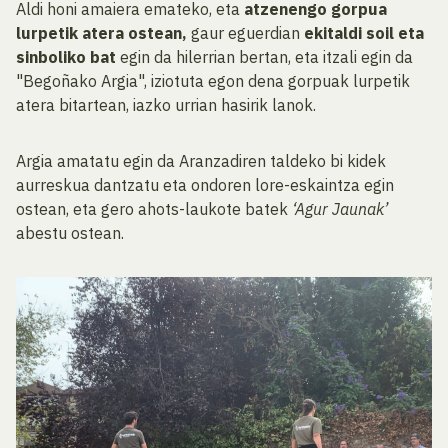
Aldi honi amaiera emateko, eta
atzenengo gorpua
lurpetik atera ostean,
gaur eguerdian
ekitaldi soil eta
sinboliko bat
egin da hilerrian bertan, eta itzali egin da
"Begoñako Argia", iziotuta egon dena gorpuak lurpetik
atera bitartean, iazko urrian hasirik lanok.
Argia amatatu egin da Aranzadiren taldeko bi kidek
aurreskua dantzatu eta ondoren lore-eskaintza egin
ostean, eta gero ahots-laukote batek
‘Agur Jaunak’
abestu ostean.