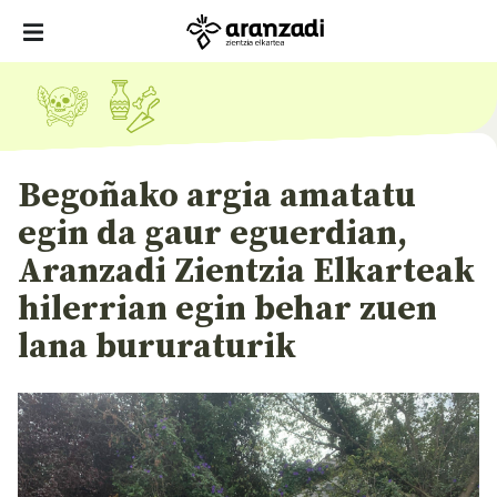
Begoñako argia amatatu
egin da gaur eguerdian,
Aranzadi Zientzia Elkarteak
hilerrian egin behar zuen
lana bururaturik