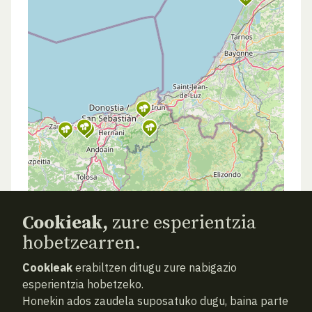
Cookieak,
zure esperientzia
hobetzearren.
Cookieak
erabiltzen ditugu zure nabigazio
esperientzia hobetzeko.
Honekin ados zaudela suposatuko dugu, baina parte