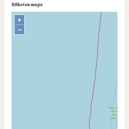
Bilketen mapa
+
−