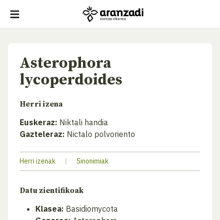
Asterophora
lycoperdoides
Herri izena
Euskeraz:
Niktali handia
Gazteleraz:
Nictalo polvoriento
Herri izenak
|
Sinonimiak
Datu zientifikoak
Klasea:
Basidiomycota