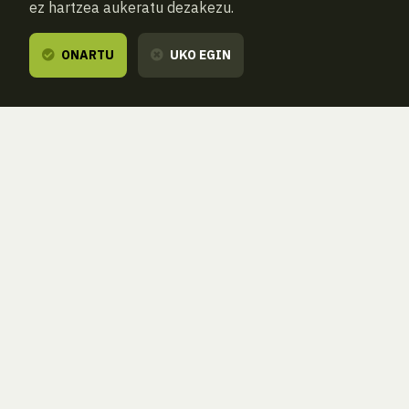
ez hartzea aukeratu dezakezu.
ONARTU
UKO EGIN