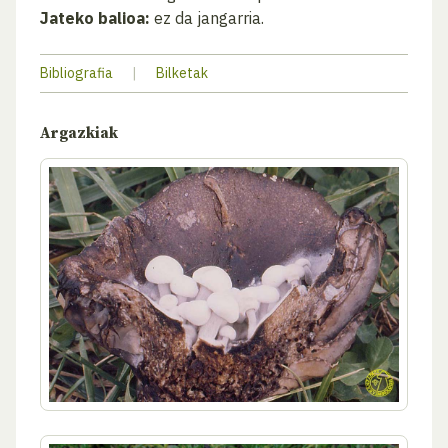
Jateko balioa:
ez da jangarria.
Bibliografia
|
Bilketak
Argazkiak