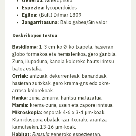
Generoa:
Asterophora
Espeziea:
lycoperdoides
Egilea:
(Bull.) Ditmar 1809
Jangarritasuna:
Balio gabea/Sin valor
Deskribapen testua
Basidioma:
1-3 cm-ko Ø-ko txapela, hasieran
globo formakoa eta hemisferikoa, gero ganbila.
Zuria, ilupaduna, kanela koloreko hauts irintsu
batez estalia.
Orriak:
antzuak, dekurrenteak, bananduak,
hasieran zurixkak, gero krema-gris edo okre-
arrosa kolorekoak.
Hanka:
zuria, zimurra, haritsu-matazatua.
Mamia:
krema-zuria, usain eta zapore irintsua.
Mikroskopia:
esporak 4-6 x 3-4 µm-koak.
Klamidospora obalak, izar itxurako arantza
kamutsekin, 13-16 µm-koak.
Habitat:
Russula
generoko espezieetan.