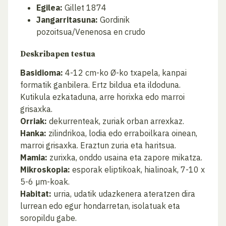
Egilea:
Gillet 1874
Jangarritasuna:
Gordinik
pozoitsua/Venenosa en crudo
Deskribapen testua
Basidioma:
4-12 cm-ko Ø-ko txapela, kanpai
formatik ganbilera. Ertz bildua eta ildoduna.
Kutikula ezkataduna, arre horixka edo marroi
grisaxka.
Orriak:
dekurrenteak, zuriak orban arrexkaz.
Hanka:
zilindrikoa, lodia edo erraboilkara oinean,
marroi grisaxka. Eraztun zuria eta haritsua.
Mamia:
zurixka, onddo usaina eta zapore mikatza.
Mikroskopia:
esporak eliptikoak, hialinoak, 7-10 x
5-6 µm-koak.
Habitat:
urria, udatik udazkenera ateratzen dira
lurrean edo egur hondarretan, isolatuak eta
soropildu gabe.