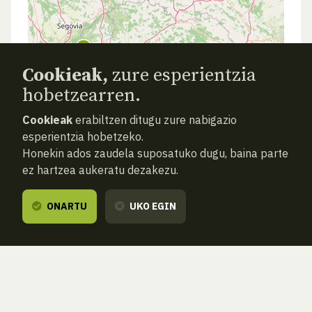
Cookieak,
zure esperientzia
hobetzearren.
Cookieak
erabiltzen ditugu zure nabigazio
esperientzia hobetzeko.
Honekin ados zaudela suposatuko dugu, baina parte
ez hartzea aukeratu dezakezu.
ONARTU
UKO EGIN