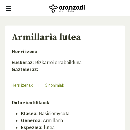
Armillaria lutea
Herri izena
Euskeraz:
Bizkarroi erraboilduna
Gazteleraz:
Herri izenak
|
Sinonimiak
Datu zientifikoak
Klasea:
Basidiomycota
Generoa:
Armillaria
Espeziea:
lutea