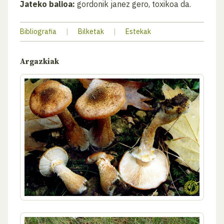
Jateko balioa:
gordonik janez gero, toxikoa da.
Bibliografia
|
Bilketak
|
Estekak
Argazkiak