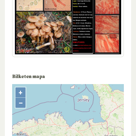
Bilketen mapa
+
−