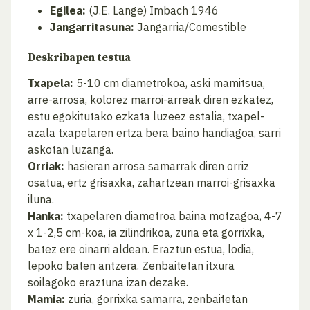
Egilea:
(J.E. Lange) Imbach 1946
Jangarritasuna:
Jangarria/Comestible
Deskribapen testua
Txapela:
5-10 cm diametrokoa, aski mamitsua,
arre-arrosa, kolorez marroi-arreak diren ezkatez,
estu egokitutako ezkata luzeez estalia, txapel-
azala txapelaren ertza bera baino handiagoa, sarri
askotan luzanga.
Orriak:
hasieran arrosa samarrak diren orriz
osatua, ertz grisaxka, zahartzean marroi-grisaxka
iluna.
Hanka:
txapelaren diametroa baina motzagoa, 4-7
x 1-2,5 cm-koa, ia zilindrikoa, zuria eta gorrixka,
batez ere oinarri aldean. Eraztun estua, lodia,
lepoko baten antzera. Zenbaitetan itxura
soilagoko eraztuna izan dezake.
Mamia:
zuria, gorrixka samarra, zenbaitetan