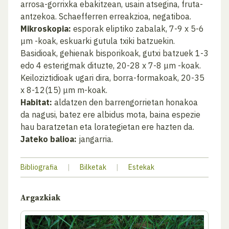
arrosa-gorrixka ebakitzean, usain atsegina, fruta-
antzekoa. Schaefferren erreakzioa, negatiboa.
Mikroskopia:
esporak eliptiko zabalak, 7-9 x 5-6
μm -koak, eskuarki gutula txiki batzuekin.
Basidioak, gehienak bisporikoak, gutxi batzuek 1-3
edo 4 esterigmak dituzte, 20-28 x 7-8 μm -koak.
Keiloziztidioak ugari dira, borra-formakoak, 20-35
x 8-12(15) μm m-koak.
Habitat:
aldatzen den barrengorrietan honakoa
da nagusi, batez ere albidus mota, baina espezie
hau baratzetan eta lorategietan ere hazten da.
Jateko balioa:
jangarria.
Bibliografia
|
Bilketak
|
Estekak
Argazkiak