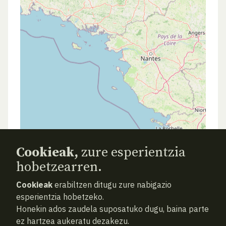
Cookieak,
zure esperientzia
hobetzearren.
Cookieak
erabiltzen ditugu zure nabigazio
esperientzia hobetzeko.
Honekin ados zaudela suposatuko dugu, baina parte
ez hartzea aukeratu dezakezu.