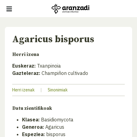
Agaricus bisporus
Herri izena
Euskeraz:
Txanpinoia
Gazteleraz:
Champiñon cultivado
Herri izenak
|
Sinonimiak
Datu zientifikoak
Klasea:
Basidiomycota
Generoa:
Agaricus
Espeziea:
bisporus